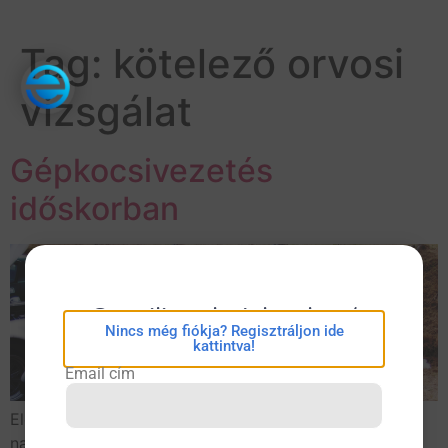
Tag:
kötelező orvosi
vizsgálat
Gépkocsivezetés
időskorban
eConsilium bejelentkezés
Nincs még fiókja? Regisztráljon ide
kattintva!
Email cím
Elöregedő világunkban, a „vén” Európában különösen
nagy hangsúlyt kap az időskori gépkocsivezetés