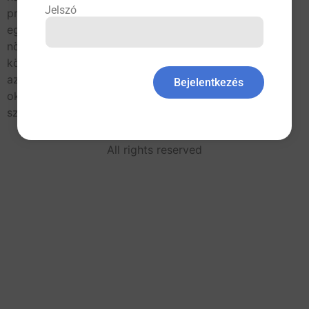
Jelszó
problémaköre, hiszen a világ lakosságának csaknem
egytizede 60 év feletti, s ezzel párhuzamosan
növekszik az idős vezetők száma, aránya. A
közvélemény az életkoruk miatt hátrányosan ítéli meg
az idős vezetőket, noha abszolút számban nem
Bejelentkezés
okoznak több balesetet, mint a fiatalok. (Fiatalnak
számítanak az […]
All rights reserved