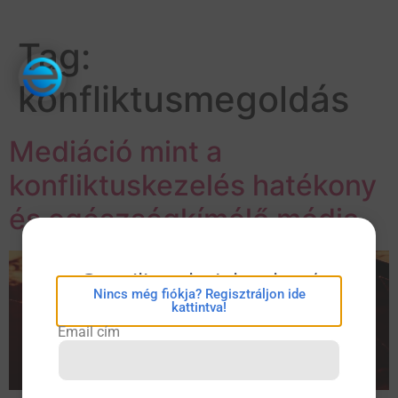
Tag:
konfliktusmegoldás
Mediáció mint a
konfliktuskezelés hatékony
és egészségkímélő módja
eConsilium bejelentkezés
Nincs még fiókja? Regisztráljon ide
kattintva!
Email cím