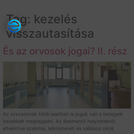
Tag:
kezelés
visszautasítása
És az orvosok jogai? II. rész
Az orvosoknak több esetben is joguk van a betegeik
kezelését megtagadni. Az életmentő helyzetektől
eltekintve szakmai, lelkiismereti és vallásos okok