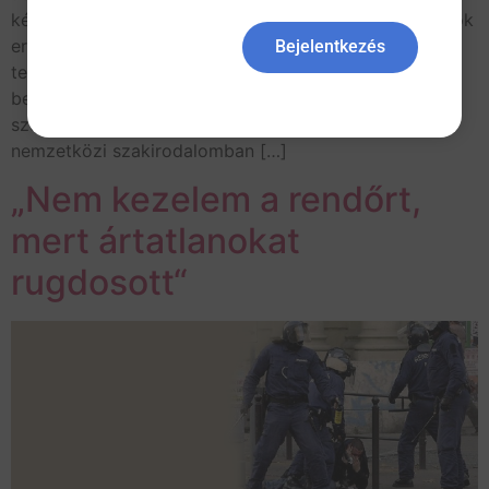
kérdésekről, azaz a szülészeti epidemiológiai kutatások
eredményeiről nyugodt és tárgyilagos módon
Bejelentkezés
természetesen joga és kötelessége az orvosnak
betegeit informálni. Sőt joga van az orvosnak
személyes tapasztalatairól, a szakmában vagy épp a
nemzetközi szakirodalomban […]
„Nem kezelem a rendőrt,
mert ártatlanokat
rugdosott“