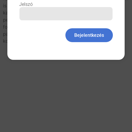
Jelszó
is kapcsolatba kerül egymással. Gyakran a szerelmi
kapcsolatokkal, szexuális visszaélésekkel azonosítjuk,
pedig a kettős kapcsolat nem csak ezt jelenti: számos
formája létezik, és nem is mindegyik etikátlan – a
páciens lehet a terapeuta tanítványa, üzlettársa,
Bejelentkezés
kollégája, és mindez […]
All rights reserved