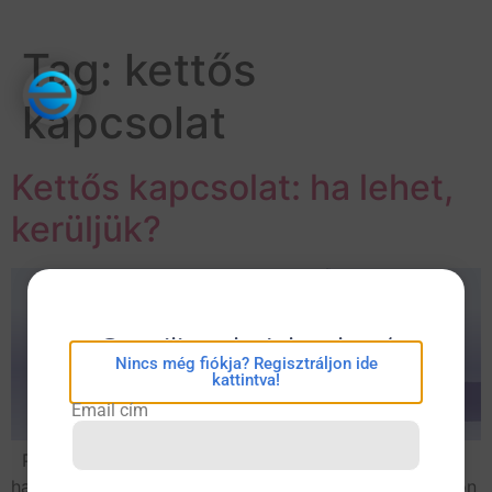
Tag:
kettős
kapcsolat
Kettős kapcsolat: ha lehet,
kerüljük?
eConsilium bejelentkezés
Nincs még fiókja? Regisztráljon ide
kattintva!
Email cím
Pszichoterápia során kettős kapcsolatnak nevezzük,
ha a páciens és a terapeuta a terápián kívül más módon