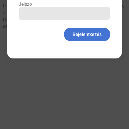
Jelszó
fontos különbség a sétához képest a botok használata,
amelyek révén meghosszabbodik a lépéshossz, míg a
felső és az alsó végtagok természetes, a járáskor
szükséges […]
Bejelentkezés
All rights reserved