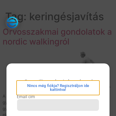
Tag:
keringésjavítás
Orvosszakmai gondolatok a
nordic walkingról
eConsilium bejelentkezés
Nincs még fiókja? Regisztráljon ide
kattintva!
A nordic walking (ski walking) – magyarul skandináv
Email cím
gyaloglás vagy síjárás, eredeti jelentése „botos
gyaloglás” – egyesíti a gyaloglás, a futás és a sífutás
előnyeit. Maga a mozgásforma rendkívül egyszerű, de