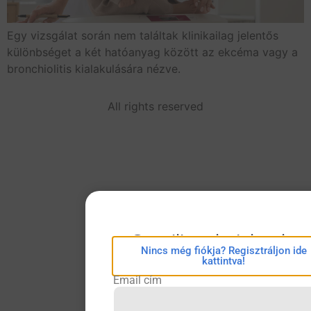
Egy vizsgálat során nem találtak klinikailag jelentős
különbséget a két hatóanyag között az ekcéma vagy a
bronchiolitis kialakulására nézve.
All rights reserved
eConsilium bejelentkez
Nincs még fiókja? Regisztráljon ide
kattintva!
Email cím