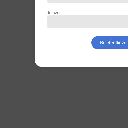
Jelszó
Bejelentkezé