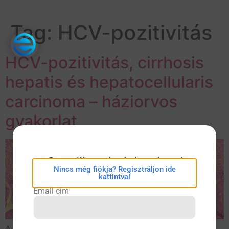
Tag:
HCV-pozitivitás
HCV-pozitivitás, cirrhosis
hepatis és hepatocellularis
carcinoma – háziorvos
gyakorlat
eConsilium bejelentkezés
Nincs még fiókja? Regisztráljon ide
kattintva!
Email cím
A páciens a májbetegségekkel kapcsolatos csaknem