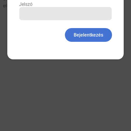
Jelszó
eltérései ronthatják a májcirrhosis kimenetelét.
All rights reserved
Bejelentkezés