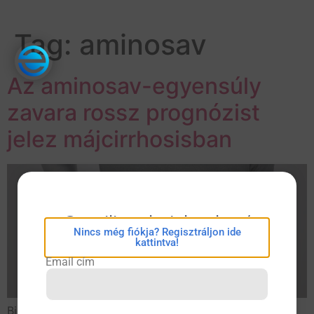
Tag:
aminosav
Az aminosav-egyensúly
zavara rossz prognózist
jelez májcirrhosisban
eConsilium bejelentkezés
Nincs még fiókja? Regisztráljon ide
kattintva!
Email cím
Bizonyos aminosavak fiziológiás szintektől való