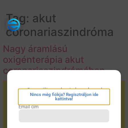
Tag:
akut
coronariaszindróma
Nagy áramlású
oxigénterápia akut
coronariaszindrómában
eConsilium bejelentkezés
Nincs még fiókja? Regisztráljon ide
kattintva!
Email cím