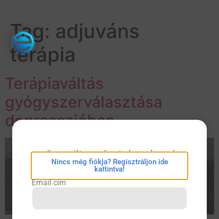
Tag:
adjuváns
terápia
Terápiaváltás
gyógyszerválasztása
depresszióban
eConsilium bejelentkezés
Nincs még fiókja? Regisztráljon ide
kattintva!
Email cím