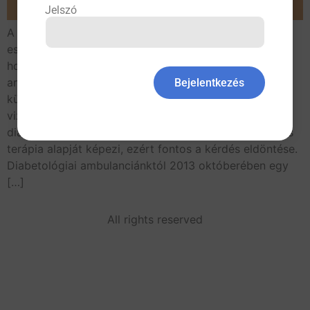
Jelszó
A cukorbetegség típusának meghatározása klasszikus
esetekben könnyen megvalósítható. Kérdés azonban,
hogy nem típusos életkorban, nem típusos tünetek és
antropometriai jellemzők esetén hogyan
Bejelentkezés
különböztethetjük meg klinikailag és laboratóriumi
vizsgálattal az 1-es, a 2-es vagy a MODY-típusú
diabéteszes kórformákat. A pontos diagnózis a helyes
terápia alapját képezi, ezért fontos a kérdés eldöntése.
Diabetológiai ambulanciánktól 2013 októberében egy
[…]
All rights reserved