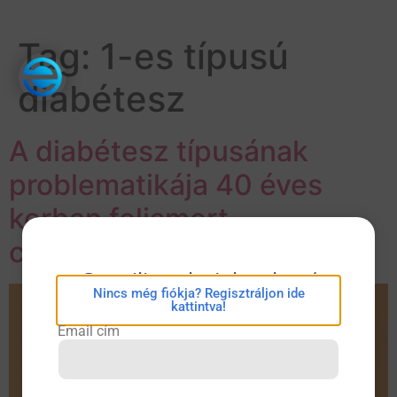
Tag:
1-es típusú
diabétesz
A diabétesz típusának
problematikája 40 éves
korban felismert
cukorbetegség esetén
eConsilium bejelentkezés
Nincs még fiókja? Regisztráljon ide
kattintva!
Email cím