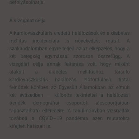
befolyásolhatja.
A vizsgálat célja
A kardiovaszkuláris eredetű halálozások és a diabetes
mellitus incidenciája is növekedést mutat. A
szakirodalomban egyre terjed az az elképzelés, hogy a
két betegség egymással szorosan összefügg. A
vizsgálat célja annak feltárása volt, hogy miként
alakult a diabetes mellitushoz társuló
kardiovaszkuláris halálozás előfordulása fiatal
felnőttek körében az Egyesült Államokban az elmúlt
két évtizedben – különös tekintettel a halálozási
trendek demográfiai csoportok alcsoportjaiban
tapasztalható eltéréseire. A tanulmányban vizsgálták
továbbá a COVID–19 pandémia ezen mutatókra
kifejtett hatásait is.