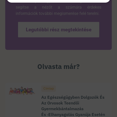
videók célja, hogy rövid összefoglalók által
segítse a nézőt a számára érdekes
információk további megismerése felé terelni.
Legutóbbi rész megtekintése
Olvasta már?
Címlap
Az Egészségügyben Dolgozók És
Az Orvosok Teendői
Gyermekbántalmazás
És ‑elhanyagolás Gyanúja Esetén