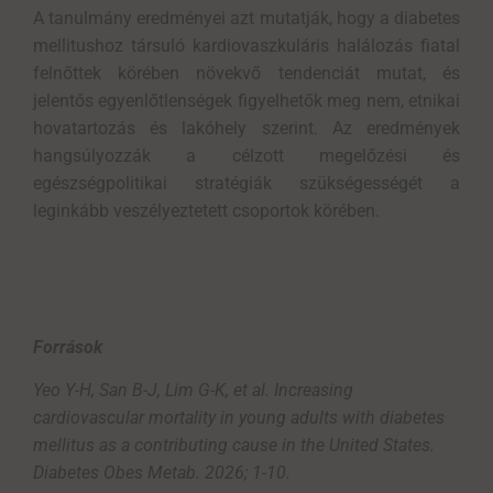
A tanulmány eredményei azt mutatják, hogy a diabetes
mellitushoz társuló kardiovaszkuláris halálozás fiatal
felnőttek körében növekvő tendenciát mutat, és
jelentős egyenlőtlenségek figyelhetők meg nem, etnikai
hovatartozás és lakóhely szerint. Az eredmények
hangsúlyozzák a célzott megelőzési és
egészségpolitikai stratégiák szükségességét a
leginkább veszélyeztetett csoportok körében.
Források
Yeo Y-H, San B-J, Lim G-K, et al. Increasing
cardiovascular mortality in young adults with diabetes
mellitus as a contributing cause in the United States.
Diabetes Obes Metab. 2026; 1-10.