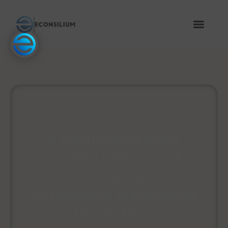
A kardiovaszkuláris
eredetű halálozások
előfordulásának
növekedése diabéteszes
betegekben