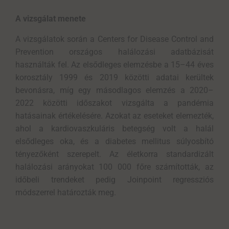
A vizsgálat menete
A vizsgálatok során a Centers for Disease Control and
Prevention országos halálozási adatbázisát
használták fel. Az elsődleges elemzésbe a 15–44 éves
korosztály 1999 és 2019 közötti adatai kerültek
bevonásra, míg egy másodlagos elemzés a 2020–
2022 közötti időszakot vizsgálta a pandémia
hatásainak értékelésére. Azokat az eseteket elemezték,
ahol a kardiovaszkuláris betegség volt a halál
elsődleges oka, és a diabetes mellitus súlyosbító
tényezőként szerepelt. Az életkorra standardizált
halálozási arányokat 100 000 főre számították, az
időbeli trendeket pedig Joinpoint regressziós
módszerrel határozták meg.