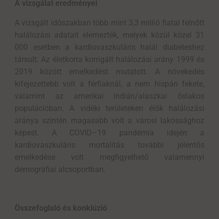
A vizsgálat eredményei
A vizsgált időszakban több mint 3,3 millió fiatal felnőtt
halálozási adatait elemezték, melyek közül közel 31
000 esetben a kardiovaszkuláris halál diabeteshez
társult. Az életkorra korrigált halálozási arány 1999 és
2019 között emelkedést mutatott. A növekedés
kifejezettebb volt a férfiaknál, a nem hispán fekete,
valamint az amerikai indián/alaszkai őslakos
populációban. A vidéki területeken élők halálozási
aránya szintén magasabb volt a városi lakossághoz
képest. A COVID–19 pandémia idején a
kardiovaszkuláris mortalitás további jelentős
emelkedése volt megfigyelhető valamennyi
demográfiai alcsoportban.
Összefoglaló és konklúzió