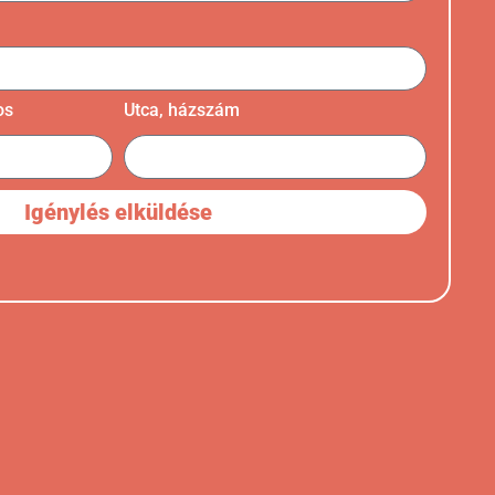
os
Utca, házszám
Igénylés elküldése