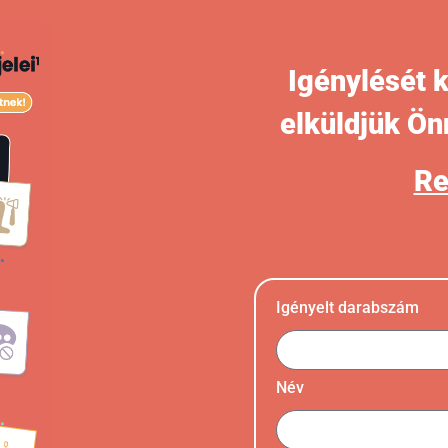
Igénylését 
elküldjük Ön
Re
Igényelt darabszám
Név